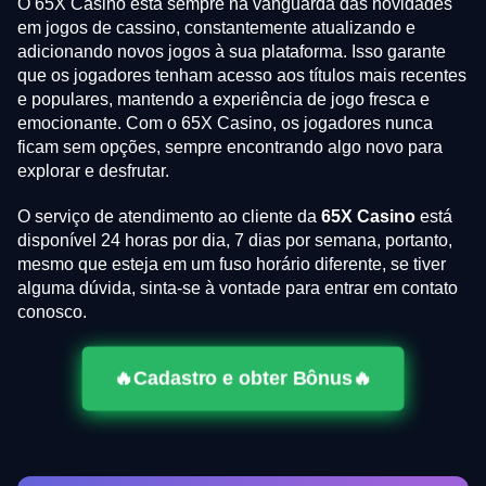
O 65X Casino está sempre na vanguarda das novidades
em jogos de cassino, constantemente atualizando e
adicionando novos jogos à sua plataforma. Isso garante
que os jogadores tenham acesso aos títulos mais recentes
e populares, mantendo a experiência de jogo fresca e
emocionante. Com o 65X Casino, os jogadores nunca
ficam sem opções, sempre encontrando algo novo para
explorar e desfrutar.
O serviço de atendimento ao cliente da
65X Casino
está
disponível 24 horas por dia, 7 dias por semana, portanto,
mesmo que esteja em um fuso horário diferente, se tiver
alguma dúvida, sinta-se à vontade para entrar em contato
conosco.
🔥Cadastro e obter Bônus🔥