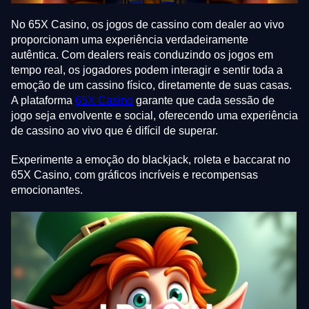
No 65X Casino, os jogos de cassino com dealer ao vivo
proporcionam uma experiência verdadeiramente
autêntica. Com dealers reais conduzindo os jogos em
tempo real, os jogadores podem interagir e sentir toda a
emoção de um cassino físico, diretamente de suas casas.
A plataforma
65X Casino
garante que cada sessão de
jogo seja envolvente e social, oferecendo uma experiência
de cassino ao vivo que é difícil de superar.
Experimente a emoção do blackjack, roleta e baccarat no
65X Casino, com gráficos incríveis e recompensas
emocionantes.