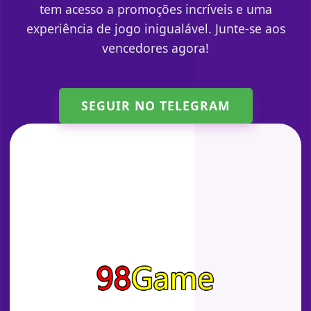
tem acesso a promoções incríveis e uma
experiência de jogo inigualável. Junte-se aos
vencedores agora!
SEGUIR NO TELEGRAM