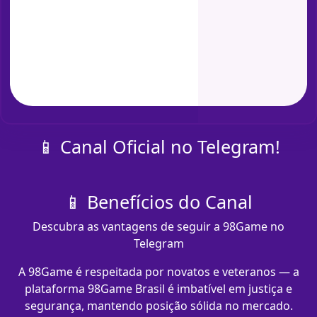
📱 Canal Oficial no Telegram!
📱 Benefícios do Canal
Descubra as vantagens de seguir a 98Game no
Telegram
A 98Game é respeitada por novatos e veteranos — a
plataforma 98Game Brasil é imbatível em justiça e
segurança, mantendo posição sólida no mercado.