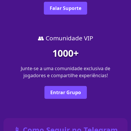
Falar Suporte
👥 Comunidade VIP
1000+
Junte-se a uma comunidade exclusiva de
jogadores e compartilhe experiências!
Entrar Grupo
📱 Como Seguir no Telegram