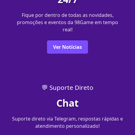
Fique por dentro de todas as novidades,
promoções e eventos da 98Game em tempo
real!
Ver Notícias
💬 Suporte Direto
Chat
Suporte direto via Telegram, respostas rápidas e
atendimento personalizado!