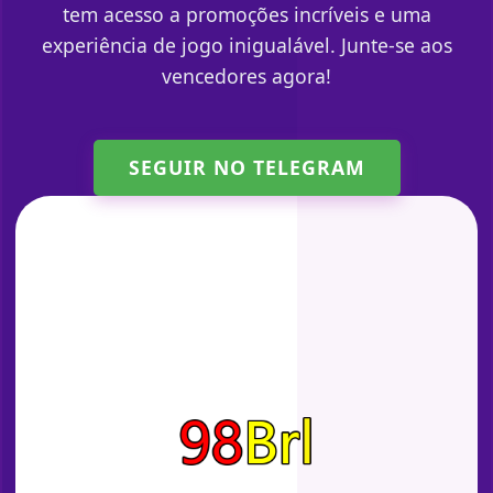
tem acesso a promoções incríveis e uma
experiência de jogo inigualável. Junte-se aos
vencedores agora!
SEGUIR NO TELEGRAM