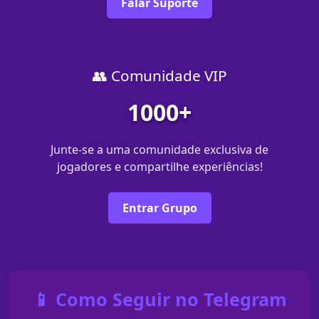
Falar Suporte
👥 Comunidade VIP
1000+
Junte-se a uma comunidade exclusiva de
jogadores e compartilhe experiências!
Entrar Grupo
📱 Como Seguir no Telegram