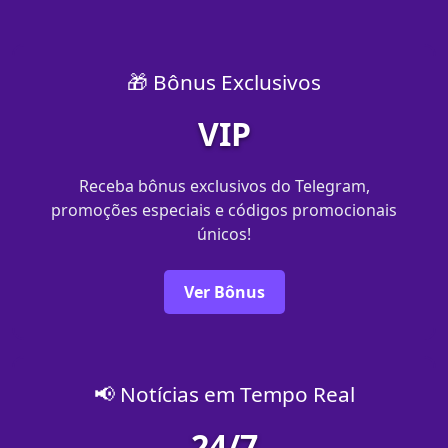
🎁 Bônus Exclusivos
VIP
Receba bônus exclusivos do Telegram,
promoções especiais e códigos promocionais
únicos!
Ver Bônus
📢 Notícias em Tempo Real
24/7