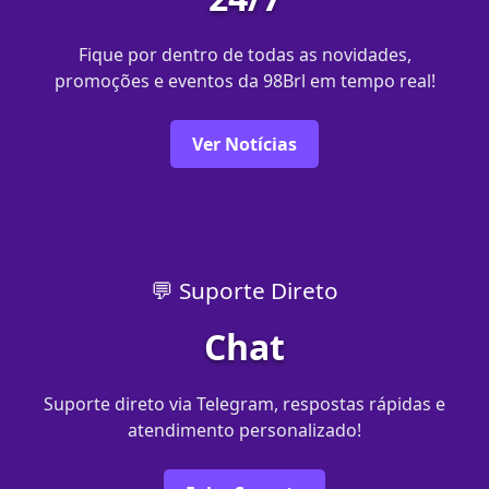
Fique por dentro de todas as novidades,
promoções e eventos da 98Brl em tempo real!
Ver Notícias
💬 Suporte Direto
Chat
Suporte direto via Telegram, respostas rápidas e
atendimento personalizado!