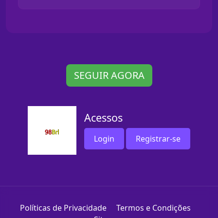
SEGUIR AGORA
Acessos
Login
Registrar-se
Políticas de Privacidade
Termos e Condições