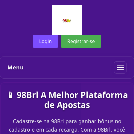
Login
Registrar-se
Menu
📱 98Brl A Melhor Plataforma
de Apostas
Cadastre-se na 98Brl para ganhar bônus no
cadastro e em cada recarga. Com a 98Brl, você