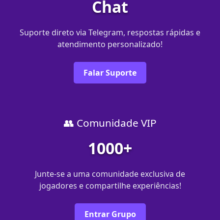
Chat
Suporte direto via Telegram, respostas rápidas e
atendimento personalizado!
Falar Suporte
👥 Comunidade VIP
1000+
Junte-se a uma comunidade exclusiva de
jogadores e compartilhe experiências!
Entrar Grupo