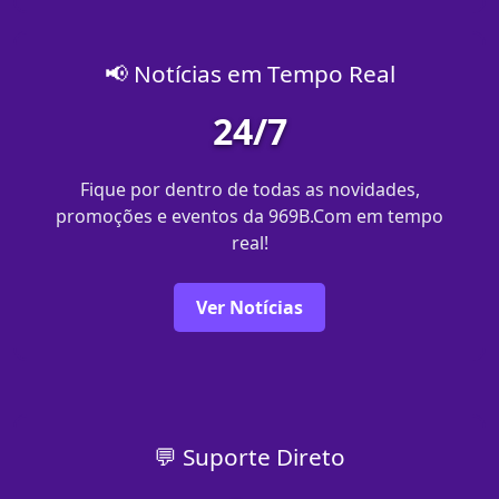
📢 Notícias em Tempo Real
24/7
Fique por dentro de todas as novidades,
promoções e eventos da 969B.Com em tempo
real!
Ver Notícias
💬 Suporte Direto