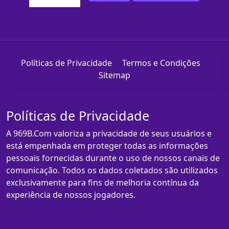
Políticas de Privacidade
Termos e Condições
Sitemap
Políticas de Privacidade
A 969B.Com valoriza a privacidade de seus usuários e
está empenhada em proteger todas as informações
pessoais fornecidas durante o uso de nossos canais de
comunicação. Todos os dados coletados são utilizados
exclusivamente para fins de melhoria contínua da
experiência de nossos jogadores.