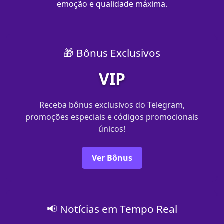
emoção e qualidade máxima.
🎁 Bônus Exclusivos
VIP
Receba bônus exclusivos do Telegram,
promoções especiais e códigos promocionais
únicos!
Ver Bônus
📢 Notícias em Tempo Real