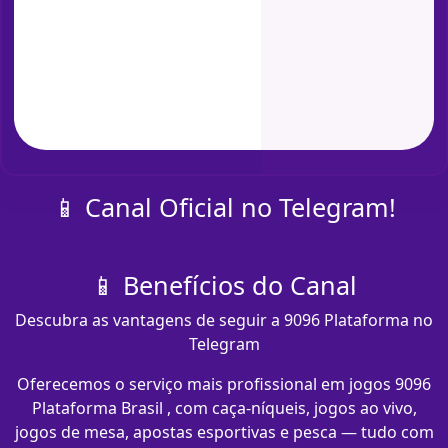
📱 Canal Oficial no Telegram!
📱 Benefícios do Canal
Descubra as vantagens de seguir a 9096 Plataforma no
Telegram
Oferecemos o serviço mais profissional em jogos 9096
Plataforma Brasil , com caça-níqueis, jogos ao vivo,
jogos de mesa, apostas esportivas e pesca — tudo com