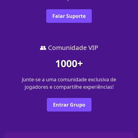
Falar Suporte
👥 Comunidade VIP
1000+
Junte-se a uma comunidade exclusiva de
jogadores e compartilhe experiências!
Entrar Grupo