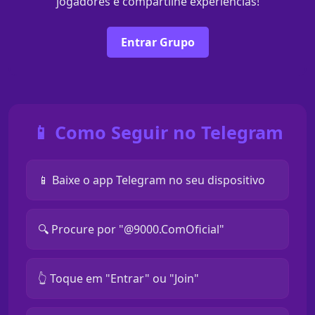
jogadores e compartilhe experiências!
Entrar Grupo
📱 Como Seguir no Telegram
📱 Baixe o app Telegram no seu dispositivo
🔍 Procure por "@9000.ComOficial"
👆 Toque em "Entrar" ou "Join"