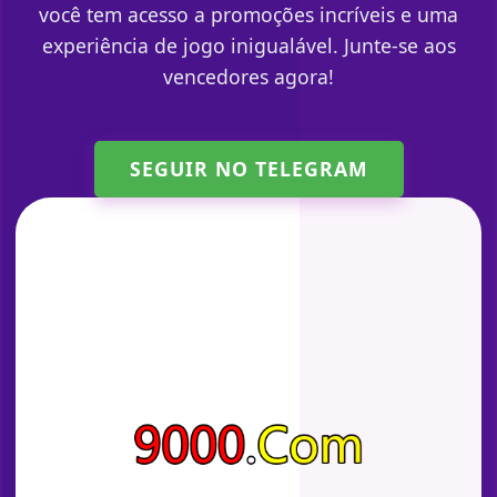
você tem acesso a promoções incríveis e uma
experiência de jogo inigualável. Junte-se aos
vencedores agora!
SEGUIR NO TELEGRAM