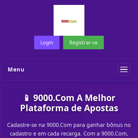
Login
Registrar-se
Menu
📱 9000.Com A Melhor
Plataforma de Apostas
Cadastre-se na 9000.Com para ganhar bônus no
cadastro e em cada recarga. Com a 9000.Com,