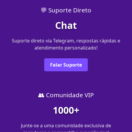
💬 Suporte Direto
Chat
Suporte direto via Telegram, respostas rápidas e
atendimento personalizado!
Falar Suporte
👥 Comunidade VIP
1000+
Junte-se a uma comunidade exclusiva de