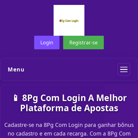
Login
Registrar-se
Menu
📱 8Pg Com Login A Melhor
Plataforma de Apostas
Cadastre-se na 8Pg Com Login para ganhar bônus
no cadastro e em cada recarga. Com a 8Pg Com