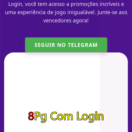
Login, você tem acesso a promoções incríveis e
uma experiência de jogo inigualável. Junte-se aos
vencedores agora!
SEGUIR NO TELEGRAM