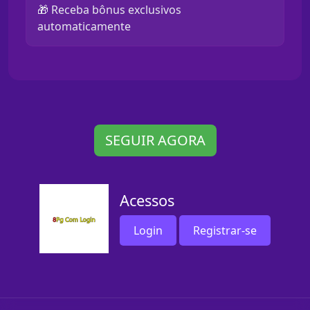
🎁 Receba bônus exclusivos
automaticamente
SEGUIR AGORA
Acessos
Login
Registrar-se