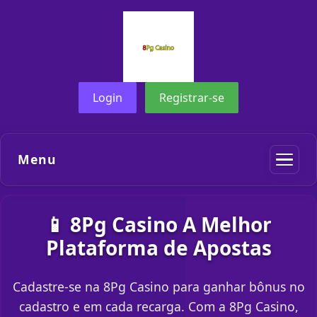
Login
Registrar-se
Menu
📱 8Pg Casino A Melhor
Plataforma de Apostas
Cadastre-se na 8Pg Casino para ganhar bônus no
cadastro e em cada recarga. Com a 8Pg Casino,