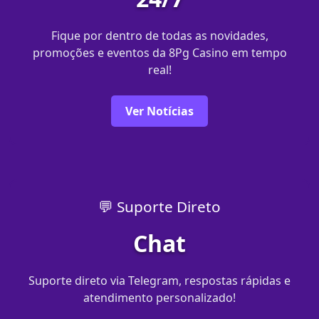
Fique por dentro de todas as novidades,
promoções e eventos da 8Pg Casino em tempo
real!
Ver Notícias
💬 Suporte Direto
Chat
Suporte direto via Telegram, respostas rápidas e
atendimento personalizado!