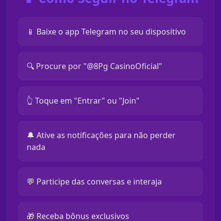
📱 Baixe o app Telegram no seu dispositivo
🔍 Procure por "@8Pg CasinoOficial"
👆 Toque em "Entrar" ou "Join"
🔔 Ative as notificações para não perder
nada
💬 Participe das conversas e interaja
🎁 Receba bônus exclusivos