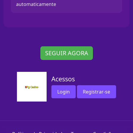
automaticamente
SEGUIR AGORA
Acessos
Login
Registrar-se