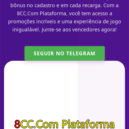
bônus no cadastro e em cada recarga. Com a
8CC.Com Plataforma, você tem acesso a
promoções incríveis e uma experiência de jogo
inigualável. Junte-se aos vencedores agora!
SEGUIR NO TELEGRAM