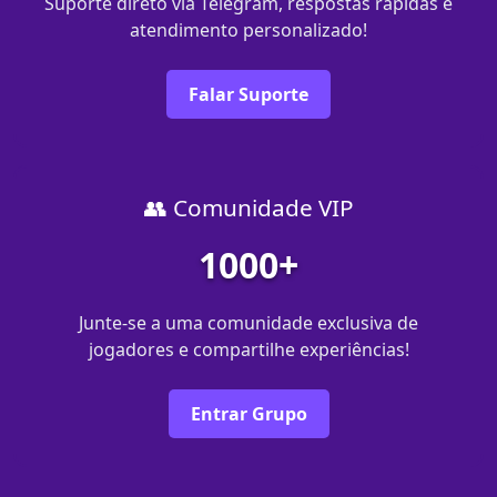
Suporte direto via Telegram, respostas rápidas e
atendimento personalizado!
Falar Suporte
👥 Comunidade VIP
1000+
Junte-se a uma comunidade exclusiva de
jogadores e compartilhe experiências!
Entrar Grupo