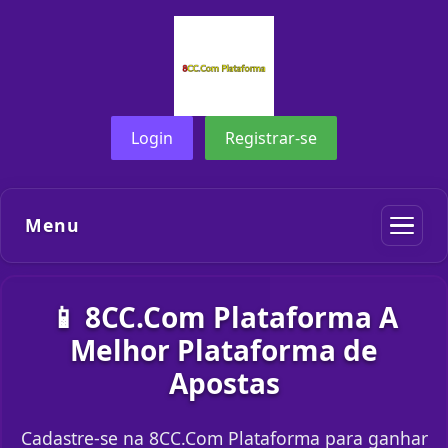
Login
Registrar-se
Menu
📱 8CC.Com Plataforma A
Melhor Plataforma de
Apostas
Cadastre-se na 8CC.Com Plataforma para ganhar