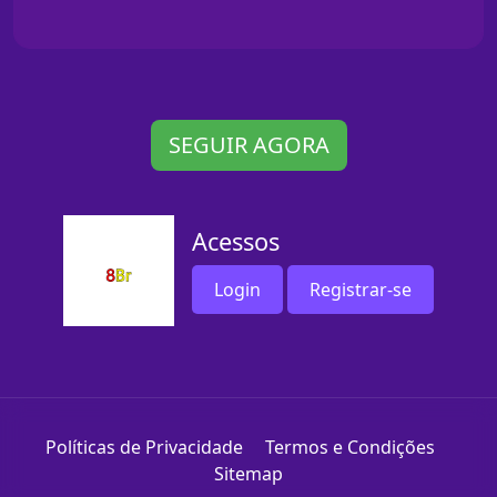
SEGUIR AGORA
Acessos
Login
Registrar-se
Políticas de Privacidade
Termos e Condições
Sitemap