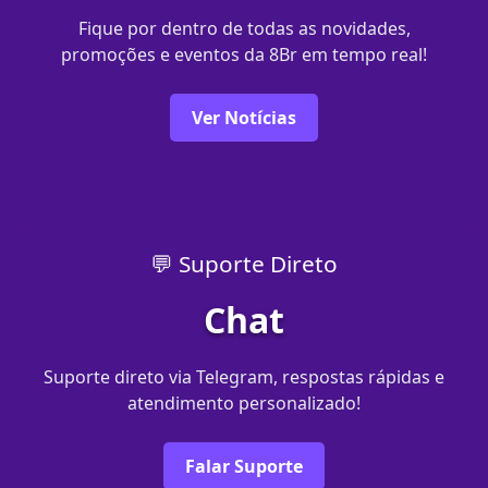
Fique por dentro de todas as novidades,
promoções e eventos da 8Br em tempo real!
Ver Notícias
💬 Suporte Direto
Chat
Suporte direto via Telegram, respostas rápidas e
atendimento personalizado!
Falar Suporte