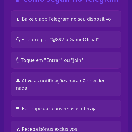
📱 Baixe o app Telegram no seu dispositivo
🔍 Procure por "@89Vip GameOficial"
👆 Toque em "Entrar" ou "Join"
🔔 Ative as notificações para não perder
nada
💬 Participe das conversas e interaja
🎁 Receba bônus exclusivos