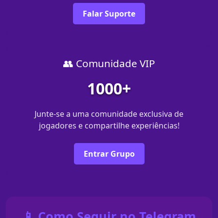
Falar Suporte
👥 Comunidade VIP
1000+
Junte-se a uma comunidade exclusiva de
jogadores e compartilhe experiências!
Entrar Grupo
📱 Como Seguir no Telegram