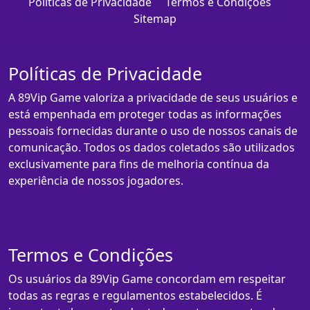
Políticas de Privacidade
Termos e Condições
Sitemap
Políticas de Privacidade
A 89Vip Game valoriza a privacidade de seus usuários e
está empenhada em proteger todas as informações
pessoais fornecidas durante o uso de nossos canais de
comunicação. Todos os dados coletados são utilizados
exclusivamente para fins de melhoria contínua da
experiência de nossos jogadores.
Termos e Condições
Os usuários da 89Vip Game concordam em respeitar
todas as regras e regulamentos estabelecidos. É