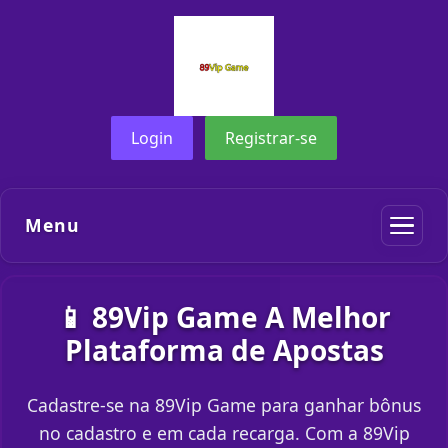
Login
Registrar-se
Menu
📱 89Vip Game A Melhor
Plataforma de Apostas
Cadastre-se na 89Vip Game para ganhar bônus
no cadastro e em cada recarga. Com a 89Vip