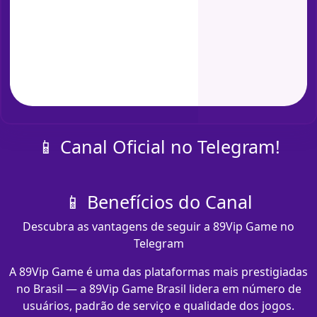
📱 Canal Oficial no Telegram!
📱 Benefícios do Canal
Descubra as vantagens de seguir a 89Vip Game no
Telegram
A 89Vip Game é uma das plataformas mais prestigiadas
no Brasil — a 89Vip Game Brasil lidera em número de
usuários, padrão de serviço e qualidade dos jogos.