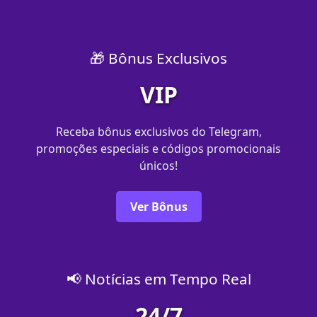
🎁 Bônus Exclusivos
VIP
Receba bônus exclusivos do Telegram,
promoções especiais e códigos promocionais
únicos!
Ver Bônus
📢 Notícias em Tempo Real
24/7