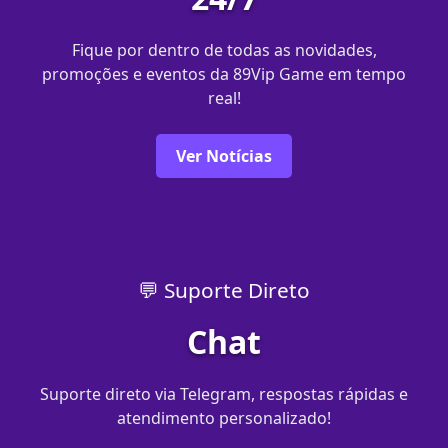
Fique por dentro de todas as novidades,
promoções e eventos da 89Vip Game em tempo
real!
Ver Notícias
💬 Suporte Direto
Chat
Suporte direto via Telegram, respostas rápidas e
atendimento personalizado!