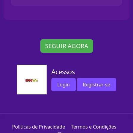
SEGUIR AGORA
Acessos
Login
Registrar-se
Políticas de Privacidade
Termos e Condições