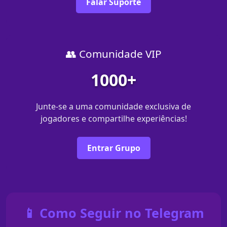
Falar Suporte
👥 Comunidade VIP
1000+
Junte-se a uma comunidade exclusiva de
jogadores e compartilhe experiências!
Entrar Grupo
📱 Como Seguir no Telegram