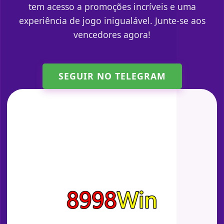
tem acesso a promoções incríveis e uma
experiência de jogo inigualável. Junte-se aos
vencedores agora!
SEGUIR NO TELEGRAM