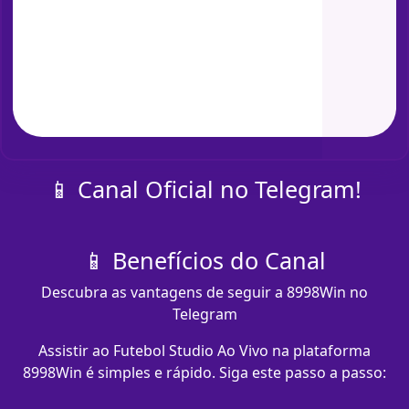
📱 Canal Oficial no Telegram!
📱 Benefícios do Canal
Descubra as vantagens de seguir a 8998Win no
Telegram
Assistir ao Futebol Studio Ao Vivo na plataforma
8998Win é simples e rápido. Siga este passo a passo: