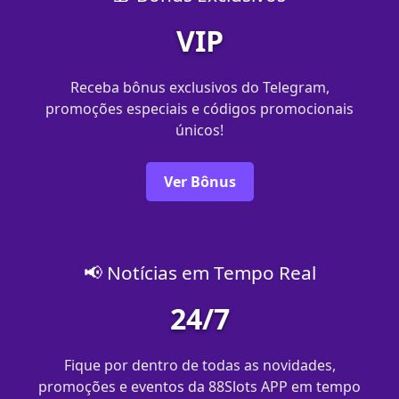
VIP
Receba bônus exclusivos do Telegram,
promoções especiais e códigos promocionais
únicos!
Ver Bônus
📢 Notícias em Tempo Real
24/7
Fique por dentro de todas as novidades,
promoções e eventos da 88Slots APP em tempo