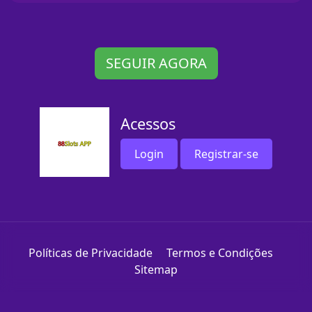
SEGUIR AGORA
Acessos
Login
Registrar-se
Políticas de Privacidade
Termos e Condições
Sitemap