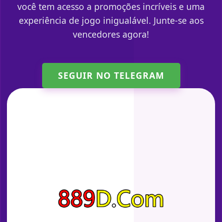
você tem acesso a promoções incríveis e uma
experiência de jogo inigualável. Junte-se aos
vencedores agora!
SEGUIR NO TELEGRAM