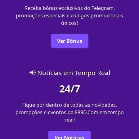
Receba bônus exclusivos do Telegram,
promoções especiais e códigos promocionais
únicos!
Ver Bônus
📢 Notícias em Tempo Real
24/7
Fique por dentro de todas as novidades,
promoções e eventos da 889D.Com em tempo
real!
Ver Notícias