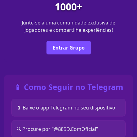
1000+
Junte-se a uma comunidade exclusiva de
jogadores e compartilhe experiências!
Entrar Grupo
📱 Como Seguir no Telegram
📱 Baixe o app Telegram no seu dispositivo
🔍 Procure por "@889D.ComOficial"