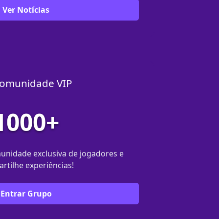
Ver Notícias
Comunidade VIP
1000+
unidade exclusiva de jogadores e
rtilhe experiências!
Entrar Grupo