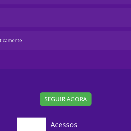
a
aticamente
SEGUIR AGORA
Acessos