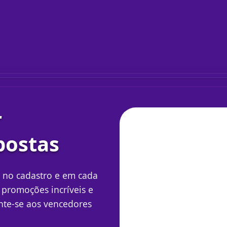
r
postas
 no cadastro e em cada
 promoções incríveis e
unte-se aos vencedores