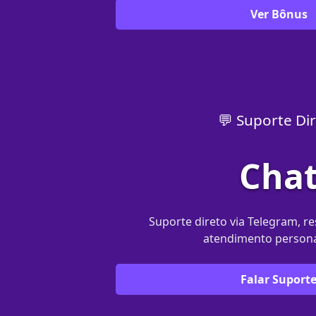
Ver Bônus
💬 Suporte Di
Cha
Suporte direto via Telegram, r
atendimento persona
Falar Suport