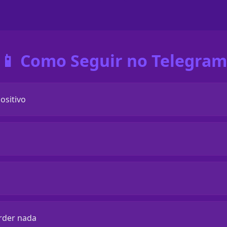
📱 Como Seguir no Telegram
ositivo
erder nada