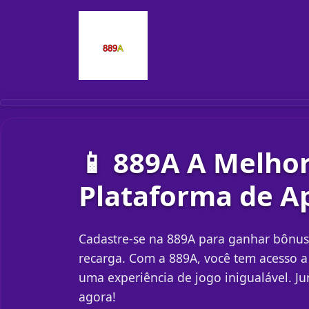
📱 889A A Melho
Plataforma de A
Cadastre-se na 889A para ganhar bônus
recarga. Com a 889A, você tem acesso a
uma experiência de jogo inigualável. J
agora!