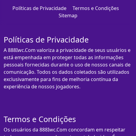
Políticas de Privacidade
Termos e Condições
Sitemap
Políticas de Privacidade
A 888Iwc.Com valoriza a privacidade de seus usuários e
está empenhada em proteger todas as informações
pessoais fornecidas durante o uso de nossos canais de
comunicação. Todos os dados coletados são utilizados
exclusivamente para fins de melhoria contínua da
experiência de nossos jogadores.
Termos e Condições
Os usuários da 888Iwc.Com concordam em respeitar