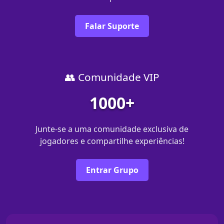
Falar Suporte
👥 Comunidade VIP
1000+
Junte-se a uma comunidade exclusiva de
jogadores e compartilhe experiências!
Entrar Grupo