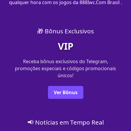
qualquer hora com os jogos da 888Iwc.Com Brasil .
🎁 Bônus Exclusivos
VIP
Receba bônus exclusivos do Telegram,
promoções especiais e códigos promocionais
únicos!
Ver Bônus
📢 Notícias em Tempo Real