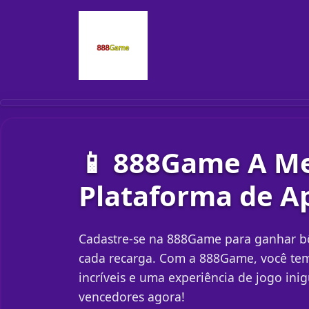
📱 888Game A M
Plataforma de A
Cadastre-se na 888Game para ganhar b
cada recarga. Com a 888Game, você te
incríveis e uma experiência de jogo inig
vencedores agora!