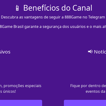
📱 Benefícios do Canal
Descubra as vantagens de seguir a 888Game no Telegram
88Game Brasil garante a segurança dos usuários e o mais a
sivos
📢 Notí
m, promoções especiais
Fique por dentro d
s únicos!
eventos da