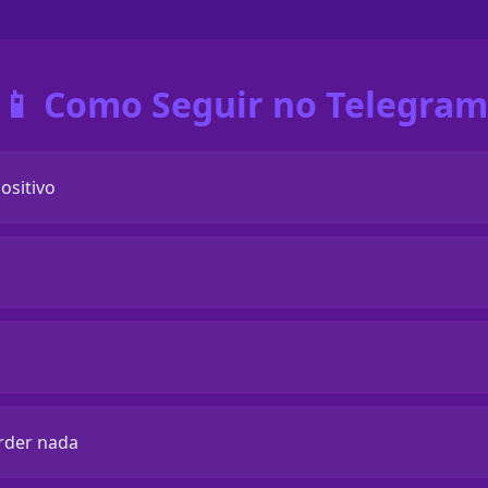
📱 Como Seguir no Telegram
ositivo
erder nada