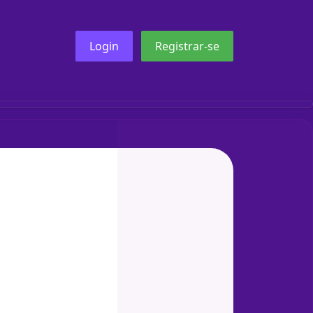
Login
Registrar-se