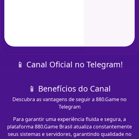
📱 Canal Oficial no Telegram!
📱 Benefícios do Canal
Descubra as vantagens de seguir a 880.Game no
Telegram
Para garantir uma experiência fluida e segura, a
plataforma 880.Game Brasil atualiza constantemente
seus sistemas e servidores, garantindo qualidade no