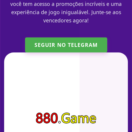
você tem acesso a promoções incríveis e uma
experiência de jogo inigualável. Junte-se aos
vencedores agora!
SEGUIR NO TELEGRAM