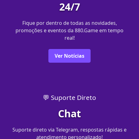
24/7
Fique por dentro de todas as novidades,
promoções e eventos da 880.Game em tempo
real!
Ver Notícias
💬 Suporte Direto
Chat
Suporte direto via Telegram, respostas rápidas e
atendimento personalizado!