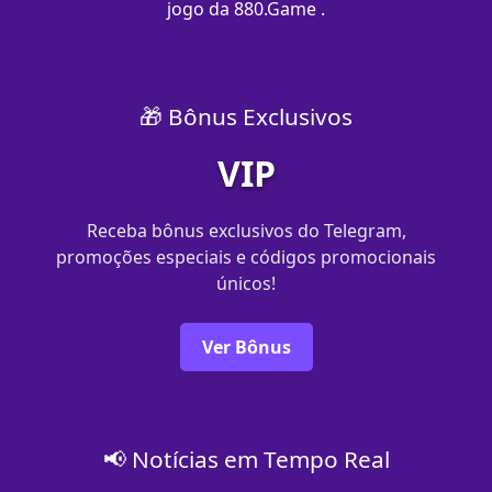
jogo da 880.Game .
🎁 Bônus Exclusivos
VIP
Receba bônus exclusivos do Telegram,
promoções especiais e códigos promocionais
únicos!
Ver Bônus
📢 Notícias em Tempo Real