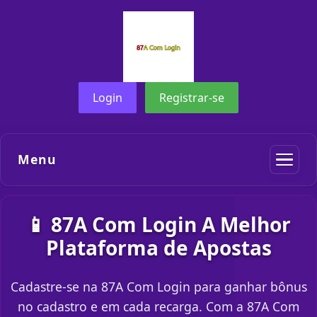
Login
Registrar-se
Menu
📱 87A Com Login A Melhor
Plataforma de Apostas
Cadastre-se na 87A Com Login para ganhar bônus
no cadastro e em cada recarga. Com a 87A Com