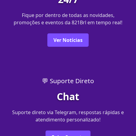
Fique por dentro de todas as novidades,
promoções e eventos da 821Brl em tempo real!
Ver Notícias
💬 Suporte Direto
Chat
Suporte direto via Telegram, respostas rápidas e
atendimento personalizado!