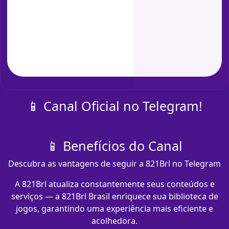
📱 Canal Oficial no Telegram!
📱 Benefícios do Canal
Descubra as vantagens de seguir a 821Brl no Telegram
A 821Brl atualiza constantemente seus conteúdos e
serviços — a 821Brl Brasil enriquece sua biblioteca de
jogos, garantindo uma experiência mais eficiente e
acolhedora.