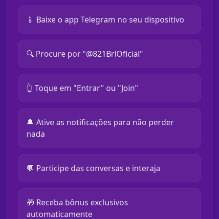
📱 Baixe o app Telegram no seu dispositivo
🔍 Procure por "@821BrlOficial"
👆 Toque em "Entrar" ou "Join"
🔔 Ative as notificações para não perder
nada
💬 Participe das conversas e interaja
🎁 Receba bônus exclusivos
automaticamente