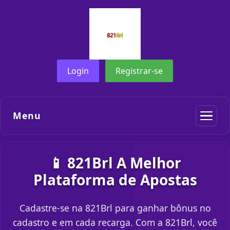
Login
Registrar-se
Menu
📱 821Brl A Melhor
Plataforma de Apostas
Cadastre-se na 821Brl para ganhar bônus no
cadastro e em cada recarga. Com a 821Brl, você