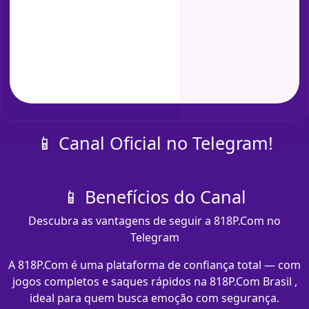
📱 Canal Oficial no Telegram!
📱 Benefícios do Canal
Descubra as vantagens de seguir a 818P.Com no
Telegram
A 818P.Com é uma plataforma de confiança total — com
jogos completos e saques rápidos na 818P.Com Brasil ,
ideal para quem busca emoção com segurança.