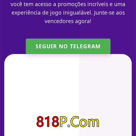
você tem acesso a promoções incríveis e uma
experiência de jogo inigualável. Junte-se aos
vencedores agora!
SEGUIR NO TELEGRAM