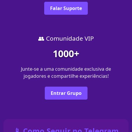
Falar Suporte
👥 Comunidade VIP
1000+
Junte-se a uma comunidade exclusiva de
jogadores e compartilhe experiências!
Entrar Grupo
📱 Como Seguir no Telegram