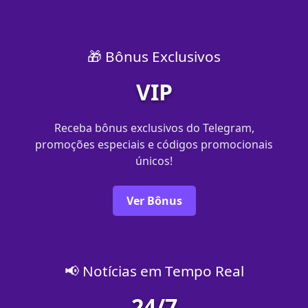
🎁 Bônus Exclusivos
VIP
Receba bônus exclusivos do Telegram,
promoções especiais e códigos promocionais
únicos!
Ver Bônus
📢 Notícias em Tempo Real
24/7