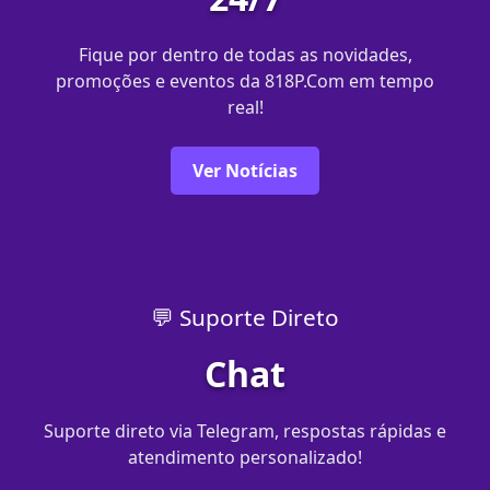
Fique por dentro de todas as novidades,
promoções e eventos da 818P.Com em tempo
real!
Ver Notícias
💬 Suporte Direto
Chat
Suporte direto via Telegram, respostas rápidas e
atendimento personalizado!