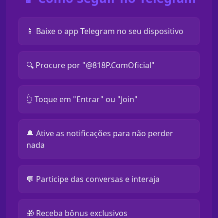
📱 Baixe o app Telegram no seu dispositivo
🔍 Procure por "@818P.ComOficial"
👆 Toque em "Entrar" ou "Join"
🔔 Ative as notificações para não perder
nada
💬 Participe das conversas e interaja
🎁 Receba bônus exclusivos