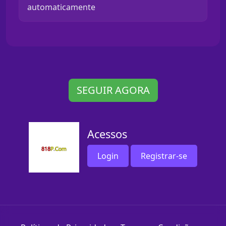
automaticamente
SEGUIR AGORA
Acessos
Login
Registrar-se