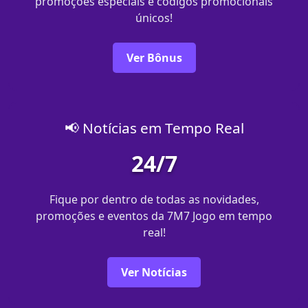
promoções especiais e códigos promocionais
únicos!
Ver Bônus
📢 Notícias em Tempo Real
24/7
Fique por dentro de todas as novidades,
promoções e eventos da 7M7 Jogo em tempo
real!
Ver Notícias