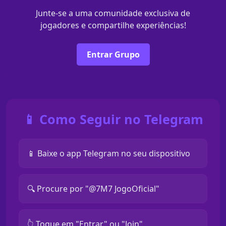
Junte-se a uma comunidade exclusiva de
jogadores e compartilhe experiências!
Entrar Grupo
📱 Como Seguir no Telegram
📱 Baixe o app Telegram no seu dispositivo
🔍 Procure por "@7M7 JogoOficial"
👆 Toque em "Entrar" ou "Join"