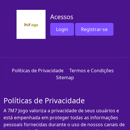
Acessos
Login
Registrar-se
Políticas de Privacidade
Termos e Condições
Sitemap
Políticas de Privacidade
A 7M7 Jogo valoriza a privacidade de seus usuários e
está empenhada em proteger todas as informações
pessoais fornecidas durante o uso de nossos canais de