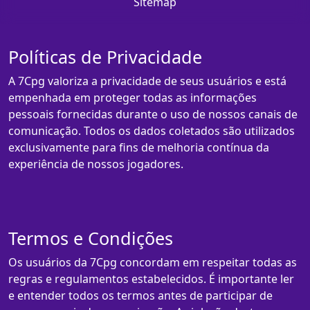
Sitemap
Políticas de Privacidade
A 7Cpg valoriza a privacidade de seus usuários e está
empenhada em proteger todas as informações
pessoais fornecidas durante o uso de nossos canais de
comunicação. Todos os dados coletados são utilizados
exclusivamente para fins de melhoria contínua da
experiência de nossos jogadores.
Termos e Condições
Os usuários da 7Cpg concordam em respeitar todas as
regras e regulamentos estabelecidos. É importante ler
e entender todos os termos antes de participar de