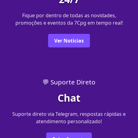
Fique por dentro de todas as novidades,
promoções e eventos da 7Cpg em tempo real!
Ver Notícias
💬 Suporte Direto
Chat
Suporte direto via Telegram, respostas rápidas e
atendimento personalizado!