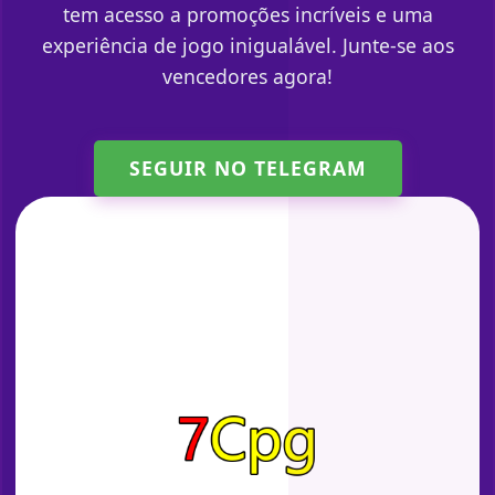
tem acesso a promoções incríveis e uma
experiência de jogo inigualável. Junte-se aos
vencedores agora!
SEGUIR NO TELEGRAM