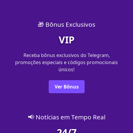
🎁 Bônus Exclusivos
VIP
Receba bônus exclusivos do Telegram,
promoções especiais e códigos promocionais
únicos!
Ver Bônus
📢 Notícias em Tempo Real
24/7