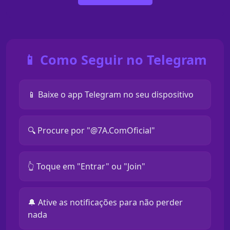
📱 Como Seguir no Telegram
📱 Baixe o app Telegram no seu dispositivo
🔍 Procure por "@7A.ComOficial"
👆 Toque em "Entrar" ou "Join"
🔔 Ative as notificações para não perder
nada