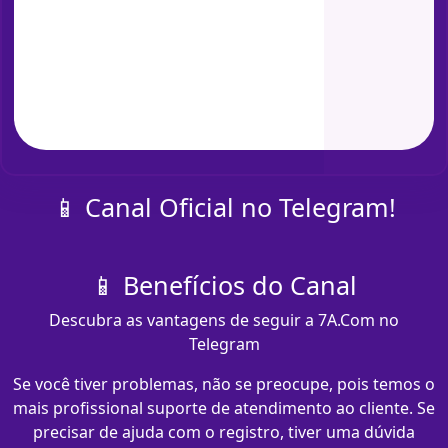
📱 Canal Oficial no Telegram!
📱 Benefícios do Canal
Descubra as vantagens de seguir a 7A.Com no
Telegram
Se você tiver problemas, não se preocupe, pois temos o
mais profissional suporte de atendimento ao cliente. Se
precisar de ajuda com o registro, tiver uma dúvida