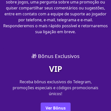
sobre jogos, uma pergunta sobre uma promoção ou
quiser compartilhar seus comentários ou sugestões,
entre em contato com a equipe de suporte ao jogador
por telefone, e-mail, telegrama e e-mail.
Responderemos o mais rápido possível e retornaremos
sua ligação em breve.
🎁 Bônus Exclusivos
VIP
Receba bônus exclusivos do Telegram,
promoções especiais e códigos promocionais
únicos!
Ver Bônus