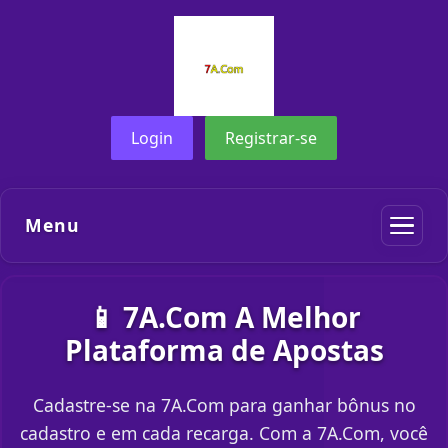
Login
Registrar-se
Menu
📱 7A.Com A Melhor
Plataforma de Apostas
Cadastre-se na 7A.Com para ganhar bônus no
cadastro e em cada recarga. Com a 7A.Com, você