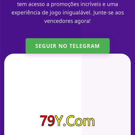
tem acesso a promoções incríveis e uma
experiência de jogo inigualável. Junte-se aos
vencedores agora!
SEGUIR NO TELEGRAM