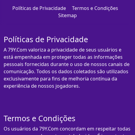
Políticas de Privacidade
Termos e Condições
Sitemap
Políticas de Privacidade
A 79Y.Com valoriza a privacidade de seus usuários e
está empenhada em proteger todas as informações
pessoais fornecidas durante o uso de nossos canais de
comunicação. Todos os dados coletados são utilizados
exclusivamente para fins de melhoria contínua da
experiência de nossos jogadores.
Termos e Condições
Os usuários da 79Y.Com concordam em respeitar todas