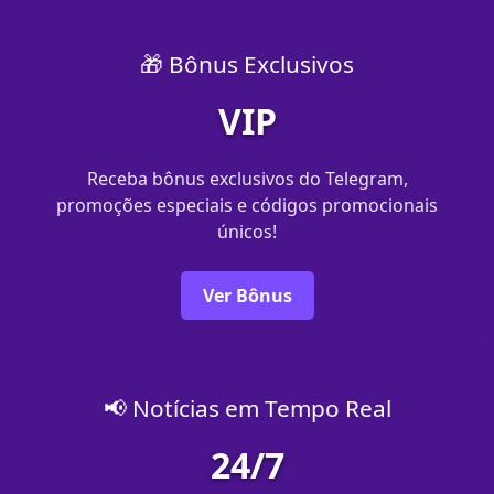
🎁 Bônus Exclusivos
VIP
Receba bônus exclusivos do Telegram,
promoções especiais e códigos promocionais
únicos!
Ver Bônus
📢 Notícias em Tempo Real
24/7