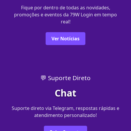
Fique por dentro de todas as novidades,
promoções e eventos da 79W Login em tempo
real!
Ver Notícias
💬 Suporte Direto
Chat
Suporte direto via Telegram, respostas rápidas e
atendimento personalizado!