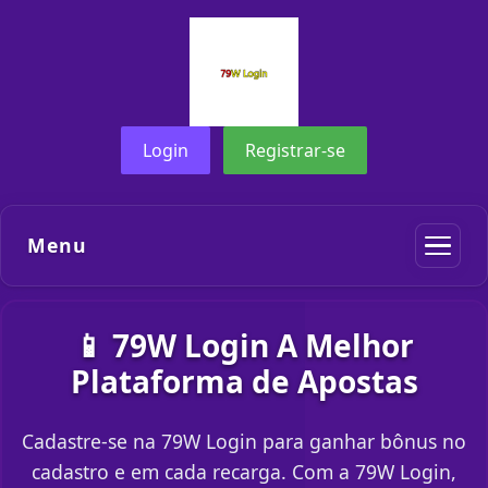
Login
Registrar-se
Menu
📱 79W Login A Melhor
Plataforma de Apostas
Cadastre-se na 79W Login para ganhar bônus no
cadastro e em cada recarga. Com a 79W Login,