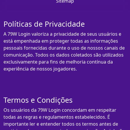
Sitemap
Políticas de Privacidade
A 79W Login valoriza a privacidade de seus usuários e
está empenhada em proteger todas as informações
pessoais fornecidas durante o uso de nossos canais de
comunicação. Todos os dados coletados são utilizados
exclusivamente para fins de melhoria contínua da
experiência de nossos jogadores.
Termos e Condições
Os usuários da 79W Login concordam em respeitar
todas as regras e regulamentos estabelecidos. É
importante ler e entender todos os termos antes de