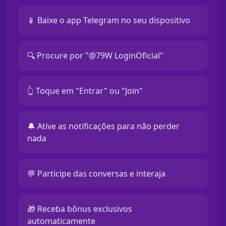
📱 Baixe o app Telegram no seu dispositivo
🔍 Procure por "@79W LoginOficial"
👆 Toque em "Entrar" ou "Join"
🔔 Ative as notificações para não perder
nada
💬 Participe das conversas e interaja
🎁 Receba bônus exclusivos
automaticamente