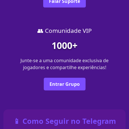
Falar Suporte
👥 Comunidade VIP
1000+
Junte-se a uma comunidade exclusiva de
jogadores e compartilhe experiências!
Entrar Grupo
📱 Como Seguir no Telegram