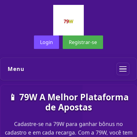
Login
Registrar-se
Menu
📱 79W A Melhor Plataforma
de Apostas
Cadastre-se na 79W para ganhar bônus no
cadastro e em cada recarga. Com a 79W, você tem