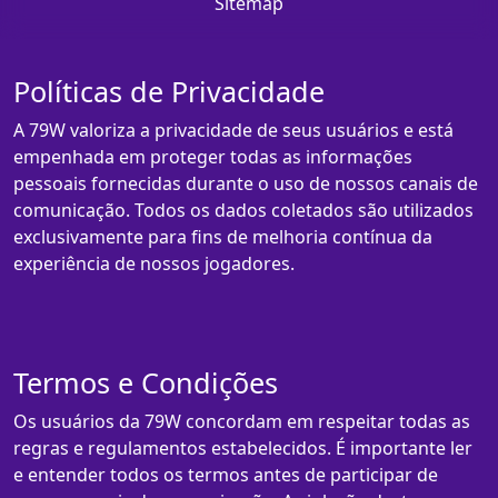
Sitemap
Políticas de Privacidade
A 79W valoriza a privacidade de seus usuários e está
empenhada em proteger todas as informações
pessoais fornecidas durante o uso de nossos canais de
comunicação. Todos os dados coletados são utilizados
exclusivamente para fins de melhoria contínua da
experiência de nossos jogadores.
Termos e Condições
Os usuários da 79W concordam em respeitar todas as
regras e regulamentos estabelecidos. É importante ler
e entender todos os termos antes de participar de