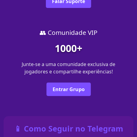
Falar Suporte
👥 Comunidade VIP
1000+
Junte-se a uma comunidade exclusiva de
jogadores e compartilhe experiências!
Entrar Grupo
📱 Como Seguir no Telegram