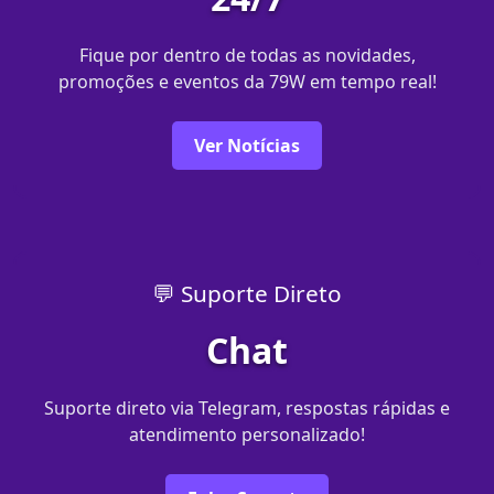
Fique por dentro de todas as novidades,
promoções e eventos da 79W em tempo real!
Ver Notícias
💬 Suporte Direto
Chat
Suporte direto via Telegram, respostas rápidas e
atendimento personalizado!