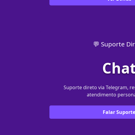
💬 Suporte Di
Cha
Suporte direto via Telegram, r
atendimento persona
Falar Suport