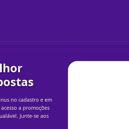
lhor
postas
ônus no cadastro e em
m acesso a promoções
ualável. Junte-se aos