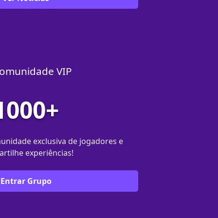
Comunidade VIP
1000+
unidade exclusiva de jogadores e
rtilhe experiências!
Entrar Grupo