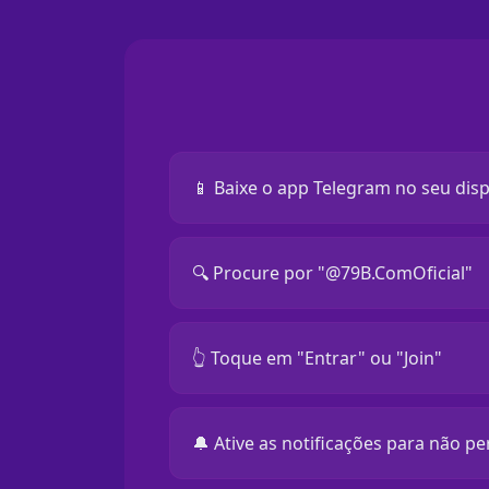
📱 Baixe o app Telegram no seu disp
🔍 Procure por "@79B.ComOficial"
👆 Toque em "Entrar" ou "Join"
🔔 Ative as notificações para não p