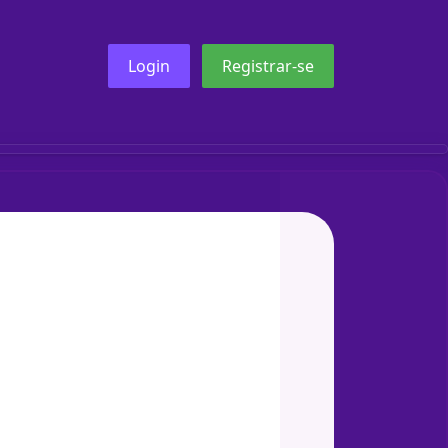
Login
Registrar-se