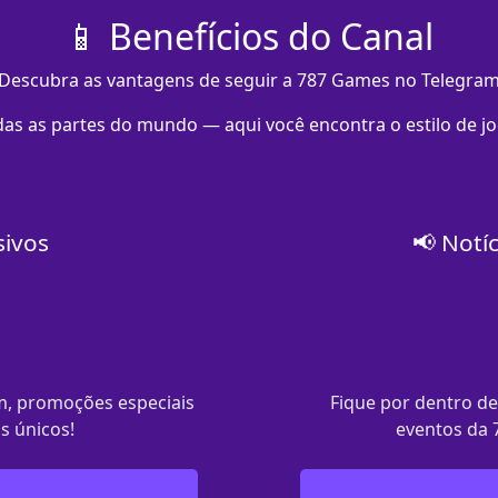
📱 Benefícios do Canal
Descubra as vantagens de seguir a 787 Games no Telegra
as as partes do mundo — aqui você encontra o estilo de 
sivos
📢 Notí
m, promoções especiais
Fique por dentro d
s únicos!
eventos da 