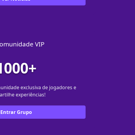
Comunidade VIP
1000+
unidade exclusiva de jogadores e
rtilhe experiências!
Entrar Grupo