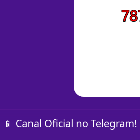
📱 Canal Oficial no Telegram!