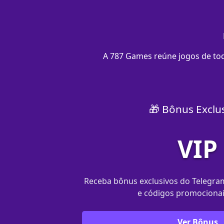
A 787 Games reúne jogos de tod
🎁 Bônus Exclu
VIP
Receba bônus exclusivos do Telegra
e códigos promocionai
Ver Bônus