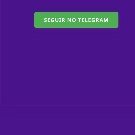
SEGUIR NO TELEGRAM