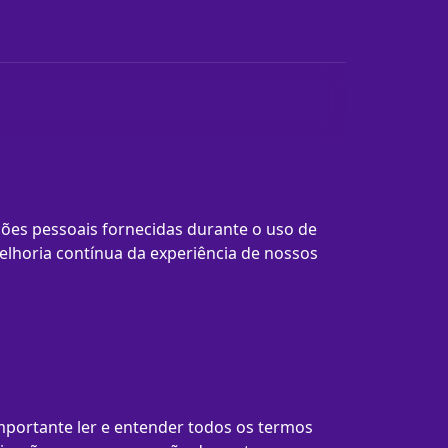
ões pessoais fornecidas durante o uso de
elhoria contínua da experiência de nossos
mportante ler e entender todos os termos