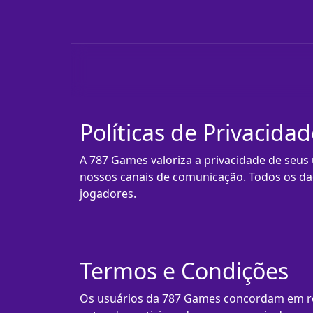
Políticas de Privacida
A 787 Games valoriza a privacidade de seu
nossos canais de comunicação. Todos os dad
jogadores.
Termos e Condições
Os usuários da 787 Games concordam em res