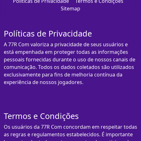
Políticas de Privacidade
Termos e Condições
Sitemap
Políticas de Privacidade
A 77R Com valoriza a privacidade de seus usuários e
está empenhada em proteger todas as informações
pessoais fornecidas durante o uso de nossos canais de
comunicação. Todos os dados coletados são utilizados
exclusivamente para fins de melhoria contínua da
experiência de nossos jogadores.
Termos e Condições
Os usuários da 77R Com concordam em respeitar todas
as regras e regulamentos estabelecidos. É importante