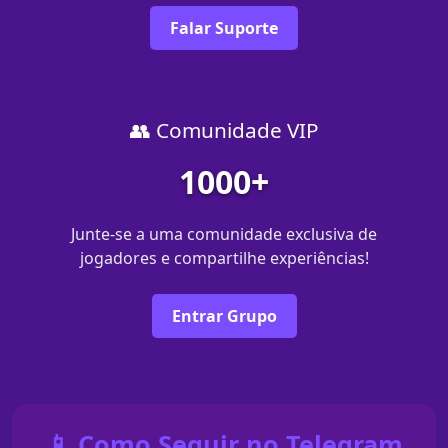
Falar Suporte
👥 Comunidade VIP
1000+
Junte-se a uma comunidade exclusiva de
jogadores e compartilhe experiências!
Entrar Grupo
📱 Como Seguir no Telegram