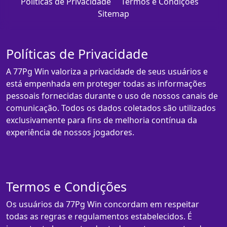
Políticas de Privacidade
Termos e Condições
Sitemap
Políticas de Privacidade
A 77Pg Win valoriza a privacidade de seus usuários e
está empenhada em proteger todas as informações
pessoais fornecidas durante o uso de nossos canais de
comunicação. Todos os dados coletados são utilizados
exclusivamente para fins de melhoria contínua da
experiência de nossos jogadores.
Termos e Condições
Os usuários da 77Pg Win concordam em respeitar
todas as regras e regulamentos estabelecidos. É