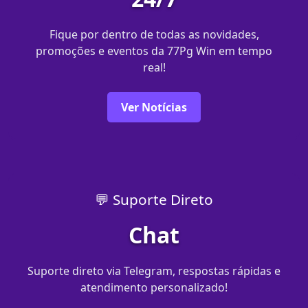
Fique por dentro de todas as novidades,
promoções e eventos da 77Pg Win em tempo
real!
Ver Notícias
💬 Suporte Direto
Chat
Suporte direto via Telegram, respostas rápidas e
atendimento personalizado!