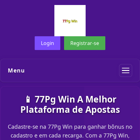
Login
Registrar-se
Menu
📱 77Pg Win A Melhor
Plataforma de Apostas
Cadastre-se na 77Pg Win para ganhar bônus no
cadastro e em cada recarga. Com a 77Pg Win,