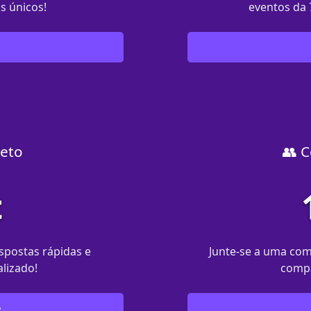
s únicos!
eventos da 
reto
👥 
t
espostas rápidas e
Junte-se a uma com
lizado!
compa
e