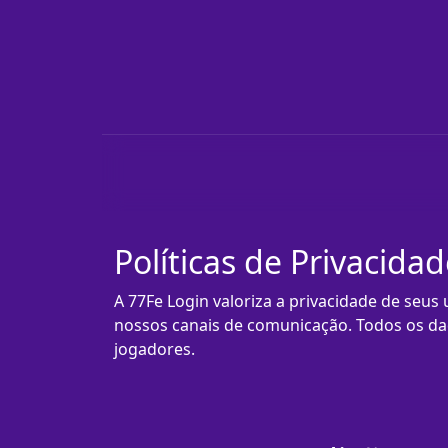
Políticas de Privacida
A 77Fe Login valoriza a privacidade de seu
nossos canais de comunicação. Todos os dad
jogadores.