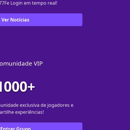
77Fe Login em tempo real!
Ver Notícias
Comunidade VIP
1000+
unidade exclusiva de jogadores e
rtilhe experiências!
Entrar Grupo