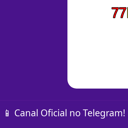
📱 Canal Oficial no Telegram!