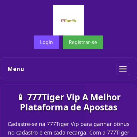
Login
Registrar-se
Menu
📱 777Tiger Vip A Melhor
Plataforma de Apostas
Cadastre-se na 777Tiger Vip para ganhar bônus
no cadastro e em cada recarga. Com a 777Tiger