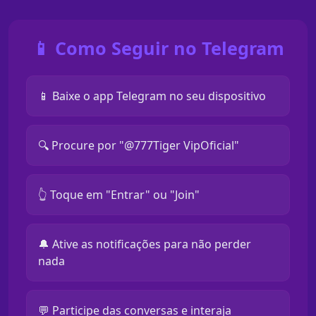
📱 Como Seguir no Telegram
📱 Baixe o app Telegram no seu dispositivo
🔍 Procure por "@777Tiger VipOficial"
👆 Toque em "Entrar" ou "Join"
🔔 Ative as notificações para não perder
nada
💬 Participe das conversas e interaja