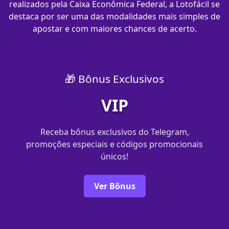
realizados pela Caixa Econômica Federal, a Lotofácil se
destaca por ser uma das modalidades mais simples de
apostar e com maiores chances de acerto.
🎁 Bônus Exclusivos
VIP
Receba bônus exclusivos do Telegram,
promoções especiais e códigos promocionais
únicos!
Ver Bônus