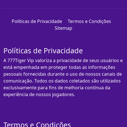
Políticas de Privacidade
Termos e Condições
Sitemap
Políticas de Privacidade
A 777Tiger Vip valoriza a privacidade de seus usuários e
está empenhada em proteger todas as informações
pessoais fornecidas durante o uso de nossos canais de
comunicação. Todos os dados coletados são utilizados
exclusivamente para fins de melhoria contínua da
experiência de nossos jogadores.
Termos e Condições