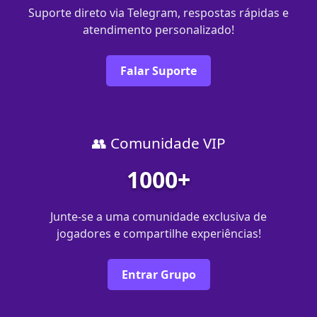
Suporte direto via Telegram, respostas rápidas e
atendimento personalizado!
Falar Suporte
👥 Comunidade VIP
1000+
Junte-se a uma comunidade exclusiva de
jogadores e compartilhe experiências!
Entrar Grupo