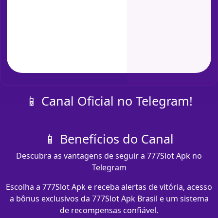
📱 Canal Oficial no Telegram!
📱 Benefícios do Canal
Descubra as vantagens de seguir a 777Slot Apk no
Telegram
Escolha a 777Slot Apk e receba alertas de vitória, acesso
a bônus exclusivos da 777Slot Apk Brasil e um sistema
de recompensas confiável.