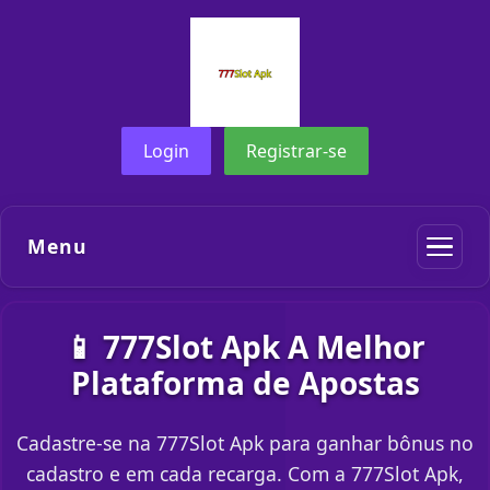
Login
Registrar-se
Menu
📱 777Slot Apk A Melhor
Plataforma de Apostas
Cadastre-se na 777Slot Apk para ganhar bônus no
cadastro e em cada recarga. Com a 777Slot Apk,