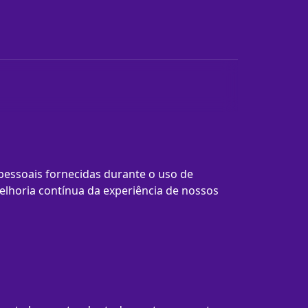
pessoais fornecidas durante o uso de
elhoria contínua da experiência de nossos