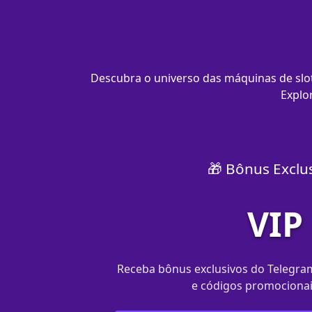
Descubra o universo das máquinas de slot
Explo
🎁 Bônus Exclu
VIP
Receba bônus exclusivos do Telegra
e códigos promocionai