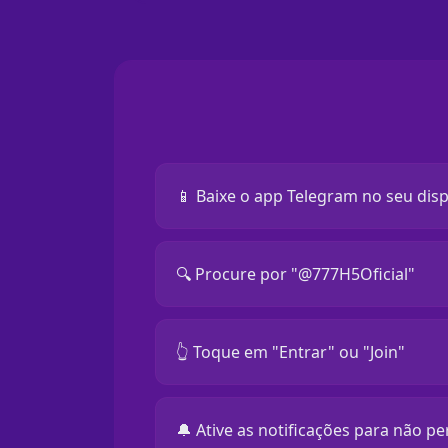
📱 Baixe o app Telegram no seu disp
🔍 Procure por "@777H5Oficial"
👆 Toque em "Entrar" ou "Join"
🔔 Ative as notificações para não p