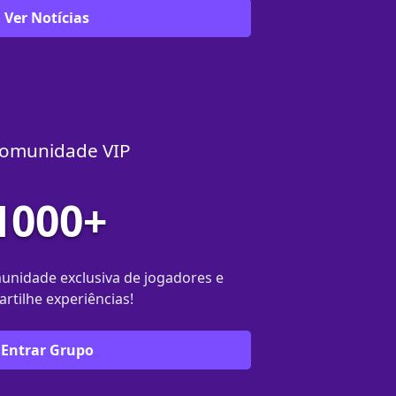
Ver Notícias
Comunidade VIP
1000+
unidade exclusiva de jogadores e
rtilhe experiências!
Entrar Grupo