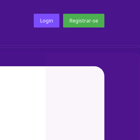
Login
Registrar-se