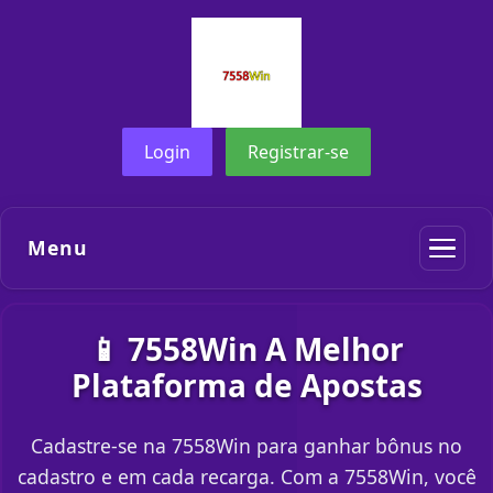
Login
Registrar-se
Menu
📱 7558Win A Melhor
Plataforma de Apostas
Cadastre-se na 7558Win para ganhar bônus no
cadastro e em cada recarga. Com a 7558Win, você