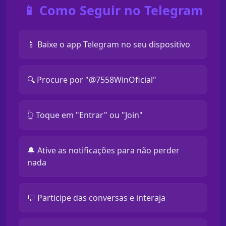
📱 Como Seguir no Telegram
📱 Baixe o app Telegram no seu dispositivo
🔍 Procure por "@7558WinOficial"
👆 Toque em "Entrar" ou "Join"
🔔 Ative as notificações para não perder
nada
💬 Participe das conversas e interaja