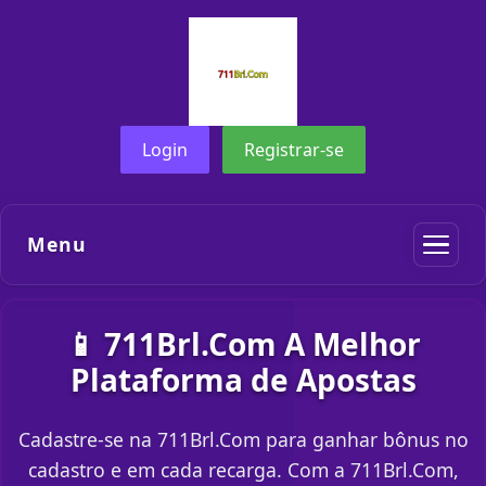
Login
Registrar-se
Menu
📱 711Brl.Com A Melhor
Plataforma de Apostas
Cadastre-se na 711Brl.Com para ganhar bônus no
cadastro e em cada recarga. Com a 711Brl.Com,