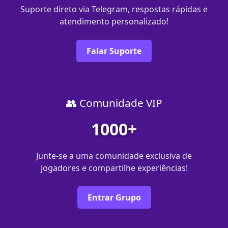
Suporte direto via Telegram, respostas rápidas e
atendimento personalizado!
Falar Suporte
👥 Comunidade VIP
1000+
Junte-se a uma comunidade exclusiva de
jogadores e compartilhe experiências!
Entrar Grupo