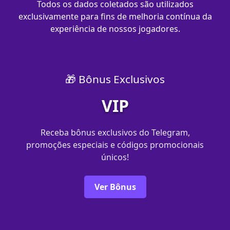
Todos os dados coletados são utilizados
exclusivamente para fins de melhoria contínua da
experiência de nossos jogadores.
🎁 Bônus Exclusivos
VIP
Receba bônus exclusivos do Telegram,
promoções especiais e códigos promocionais
únicos!
Ver Bônus