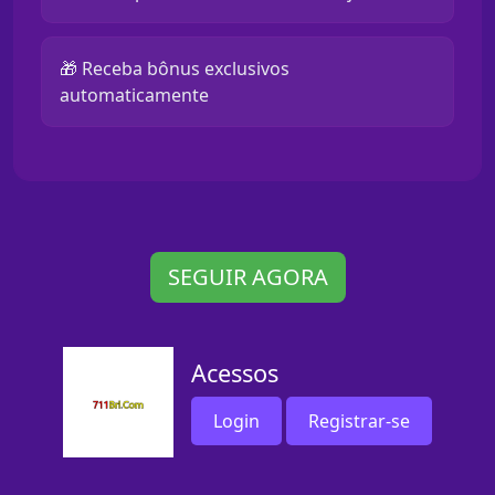
🎁 Receba bônus exclusivos
automaticamente
SEGUIR AGORA
Acessos
Login
Registrar-se