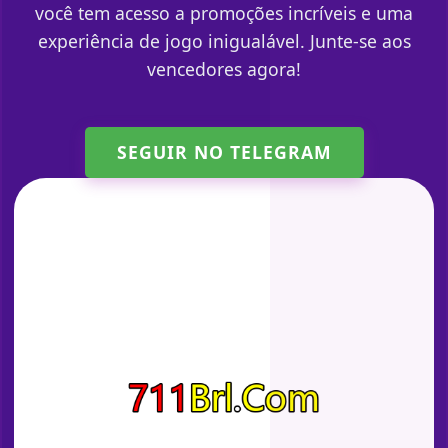
você tem acesso a promoções incríveis e uma
experiência de jogo inigualável. Junte-se aos
vencedores agora!
SEGUIR NO TELEGRAM