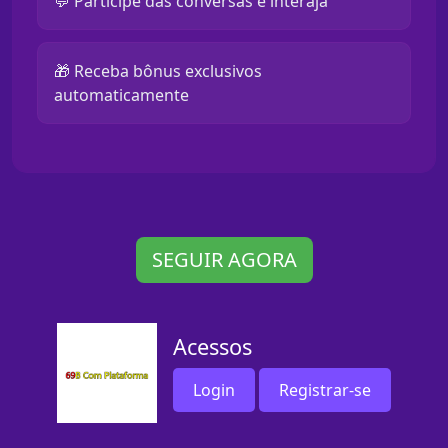
💬 Participe das conversas e interaja
🎁 Receba bônus exclusivos
automaticamente
SEGUIR AGORA
Acessos
Login
Registrar-se