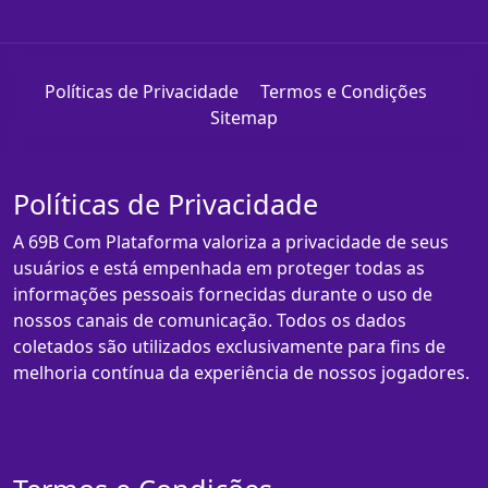
Políticas de Privacidade
Termos e Condições
Sitemap
Políticas de Privacidade
A 69B Com Plataforma valoriza a privacidade de seus
usuários e está empenhada em proteger todas as
informações pessoais fornecidas durante o uso de
nossos canais de comunicação. Todos os dados
coletados são utilizados exclusivamente para fins de
melhoria contínua da experiência de nossos jogadores.