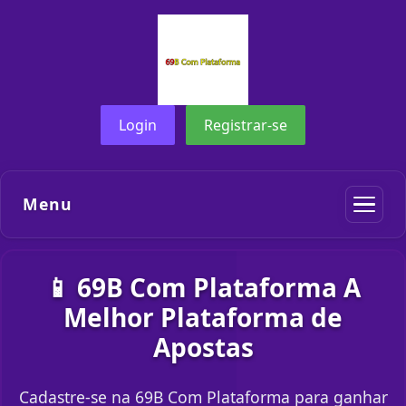
Login
Registrar-se
Menu
📱 69B Com Plataforma A
Melhor Plataforma de
Apostas
Cadastre-se na 69B Com Plataforma para ganhar