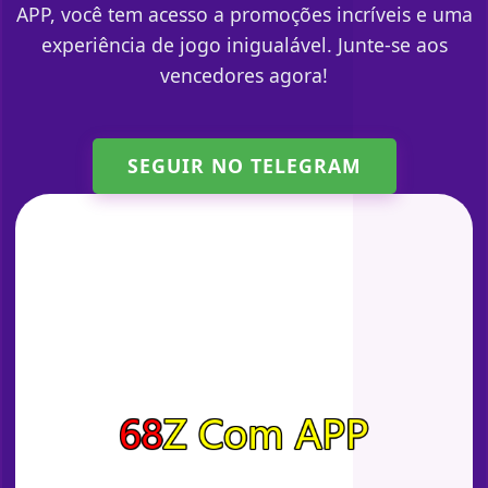
APP, você tem acesso a promoções incríveis e uma
experiência de jogo inigualável. Junte-se aos
vencedores agora!
SEGUIR NO TELEGRAM