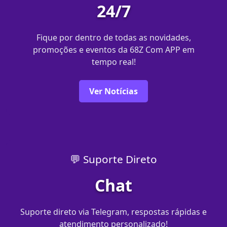
24/7
Fique por dentro de todas as novidades,
promoções e eventos da 68Z Com APP em
tempo real!
Ver Notícias
💬 Suporte Direto
Chat
Suporte direto via Telegram, respostas rápidas e
atendimento personalizado!