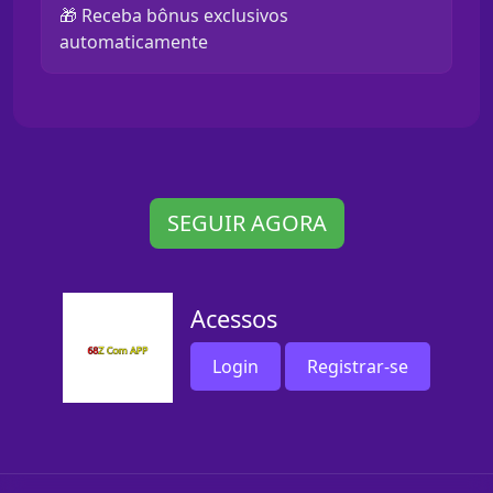
🎁 Receba bônus exclusivos
automaticamente
SEGUIR AGORA
Acessos
Login
Registrar-se