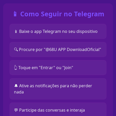
📱 Como Seguir no Telegram
📱 Baixe o app Telegram no seu dispositivo
🔍 Procure por "@68U APP DownloadOficial"
👆 Toque em "Entrar" ou "Join"
🔔 Ative as notificações para não perder
nada
💬 Participe das conversas e interaja