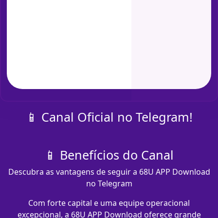
📱 Canal Oficial no Telegram!
📱 Benefícios do Canal
Descubra as vantagens de seguir a 68U APP Download
no Telegram
Com forte capital e uma equipe operacional
excepcional, a 68U APP Download oferece grande