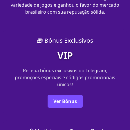
variedade de jogos e ganhou o favor do mercado
brasileiro com sua reputação sólida.
🎁 Bônus Exclusivos
VIP
Receba bônus exclusivos do Telegram,
promoções especiais e códigos promocionais
únicos!
Ver Bônus