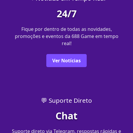
24/7
Fique por dentro de todas as novidades,
promoções e eventos da 688 Game em tempo
real!
Ver Notícias
💬 Suporte Direto
Chat
Suporte direto via Telegram, respostas rápidas e