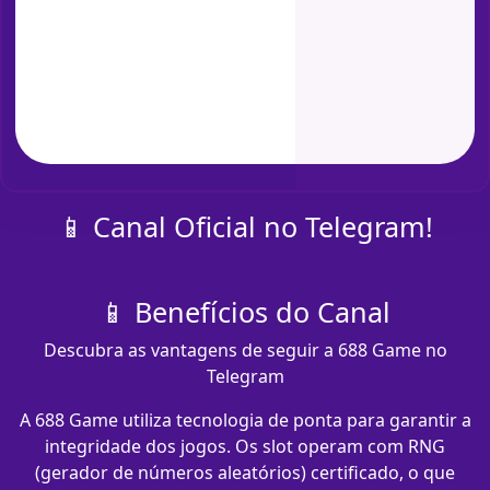
📱 Canal Oficial no Telegram!
📱 Benefícios do Canal
Descubra as vantagens de seguir a 688 Game no
Telegram
A 688 Game utiliza tecnologia de ponta para garantir a
integridade dos jogos. Os slot operam com RNG
(gerador de números aleatórios) certificado, o que