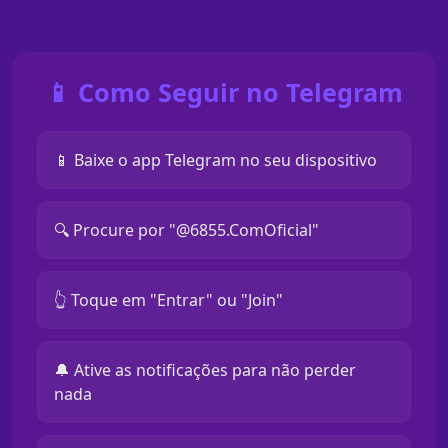
📱 Como Seguir no Telegram
📱 Baixe o app Telegram no seu dispositivo
🔍 Procure por "@6855.ComOficial"
👆 Toque em "Entrar" ou "Join"
🔔 Ative as notificações para não perder
nada