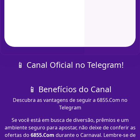
📱 Canal Oficial no Telegram!
📱 Benefícios do Canal
Descubra as vantagens de seguir a 6855.Com no
Telegram
Se você está em busca de diversão, prêmios e um
ambiente seguro para apostar, não deixe de conferir as
ofertas do
6855.Com
durante o Carnaval. Lembre-se de