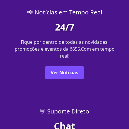
📢 Notícias em Tempo Real
24/7
Fique por dentro de todas as novidades,
promoções e eventos da 6855.Com em tempo
real!
Ver Notícias
💬 Suporte Direto
Chat