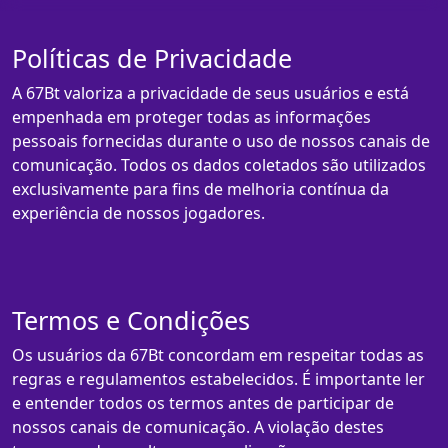
Políticas de Privacidade
A 67Bt valoriza a privacidade de seus usuários e está
empenhada em proteger todas as informações
pessoais fornecidas durante o uso de nossos canais de
comunicação. Todos os dados coletados são utilizados
exclusivamente para fins de melhoria contínua da
experiência de nossos jogadores.
Termos e Condições
Os usuários da 67Bt concordam em respeitar todas as
regras e regulamentos estabelecidos. É importante ler
e entender todos os termos antes de participar de
nossos canais de comunicação. A violação destes