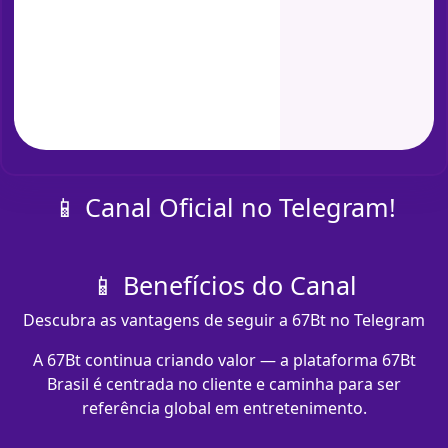
📱 Canal Oficial no Telegram!
📱 Benefícios do Canal
Descubra as vantagens de seguir a 67Bt no Telegram
A 67Bt continua criando valor — a plataforma 67Bt
Brasil é centrada no cliente e caminha para ser
referência global em entretenimento.