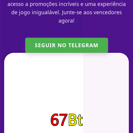
acesso a promoções incríveis e uma experiência
de jogo inigualável. Junte-se aos vencedores
agora!
SEGUIR NO TELEGRAM