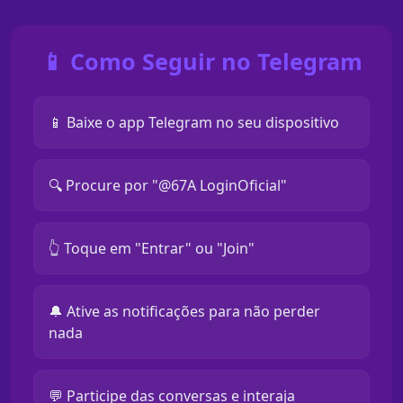
📱 Como Seguir no Telegram
📱 Baixe o app Telegram no seu dispositivo
🔍 Procure por "@67A LoginOficial"
👆 Toque em "Entrar" ou "Join"
🔔 Ative as notificações para não perder
nada
💬 Participe das conversas e interaja