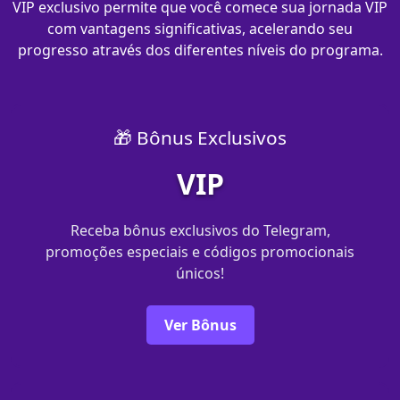
VIP exclusivo permite que você comece sua jornada VIP
com vantagens significativas, acelerando seu
progresso através dos diferentes níveis do programa.
🎁 Bônus Exclusivos
VIP
Receba bônus exclusivos do Telegram,
promoções especiais e códigos promocionais
únicos!
Ver Bônus