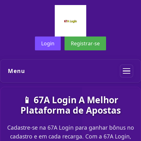
Login
Registrar-se
Menu
📱 67A Login A Melhor
Plataforma de Apostas
Cadastre-se na 67A Login para ganhar bônus no
cadastro e em cada recarga. Com a 67A Login,