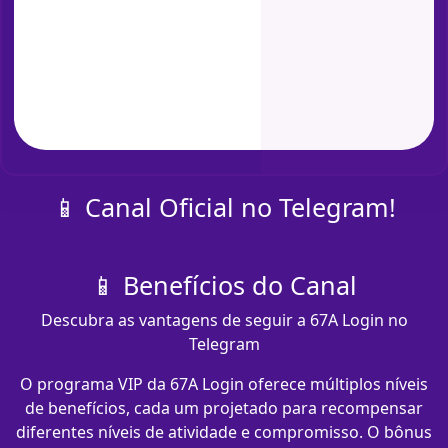
📱 Canal Oficial no Telegram!
📱 Benefícios do Canal
Descubra as vantagens de seguir a 67A Login no
Telegram
O programa VIP da 67A Login oferece múltiplos níveis
de benefícios, cada um projetado para recompensar
diferentes níveis de atividade e compromisso. O bônus