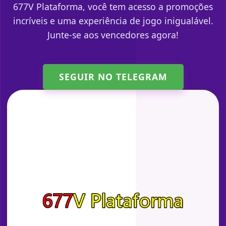
677V Plataforma, você tem acesso a promoções
incríveis e uma experiência de jogo inigualável.
Junte-se aos vencedores agora!
SEGUIR NO TELEGRAM