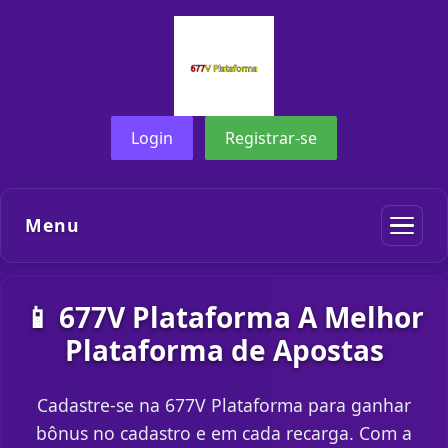
Login
Registrar-se
Menu
📱 677V Plataforma A Melhor
Plataforma de Apostas
Cadastre-se na 677V Plataforma para ganhar
bônus no cadastro e em cada recarga. Com a