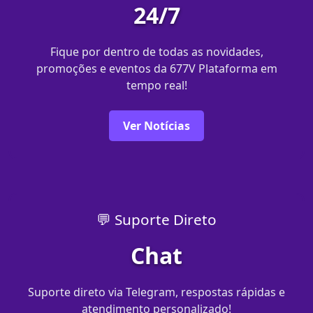
24/7
Fique por dentro de todas as novidades,
promoções e eventos da 677V Plataforma em
tempo real!
Ver Notícias
💬 Suporte Direto
Chat
Suporte direto via Telegram, respostas rápidas e
atendimento personalizado!