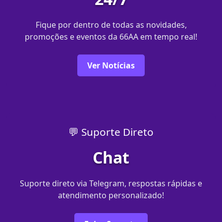
Fique por dentro de todas as novidades,
promoções e eventos da 66AA em tempo real!
Ver Notícias
💬 Suporte Direto
Chat
Suporte direto via Telegram, respostas rápidas e
atendimento personalizado!