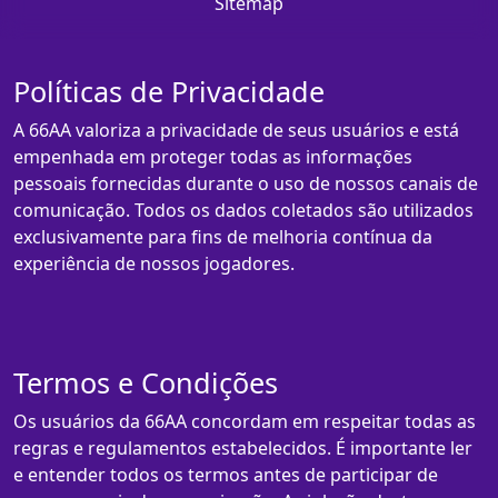
Sitemap
Políticas de Privacidade
A 66AA valoriza a privacidade de seus usuários e está
empenhada em proteger todas as informações
pessoais fornecidas durante o uso de nossos canais de
comunicação. Todos os dados coletados são utilizados
exclusivamente para fins de melhoria contínua da
experiência de nossos jogadores.
Termos e Condições
Os usuários da 66AA concordam em respeitar todas as
regras e regulamentos estabelecidos. É importante ler
e entender todos os termos antes de participar de