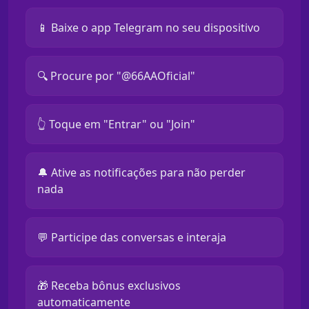
📱 Baixe o app Telegram no seu dispositivo
🔍 Procure por "@66AAOficial"
👆 Toque em "Entrar" ou "Join"
🔔 Ative as notificações para não perder
nada
💬 Participe das conversas e interaja
🎁 Receba bônus exclusivos
automaticamente