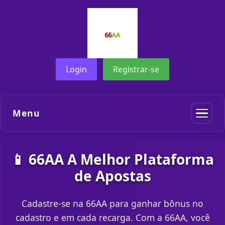
Login
Registrar-se
Menu
📱 66AA A Melhor Plataforma
de Apostas
Cadastre-se na 66AA para ganhar bônus no
cadastro e em cada recarga. Com a 66AA, você