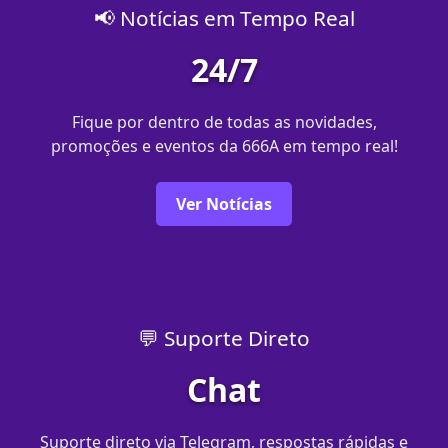
📢 Notícias em Tempo Real
24/7
Fique por dentro de todas as novidades,
promoções e eventos da 666A em tempo real!
Ver Notícias
💬 Suporte Direto
Chat
Suporte direto via Telegram, respostas rápidas e