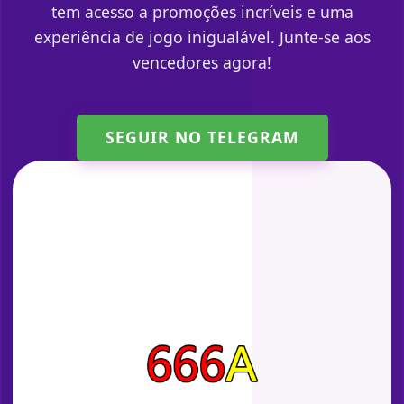
tem acesso a promoções incríveis e uma
experiência de jogo inigualável. Junte-se aos
vencedores agora!
SEGUIR NO TELEGRAM