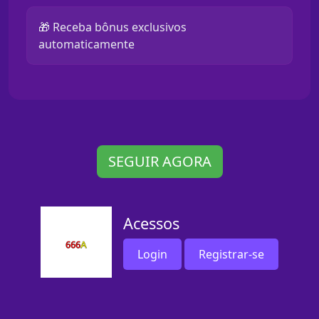
🎁 Receba bônus exclusivos
automaticamente
SEGUIR AGORA
Acessos
Login
Registrar-se