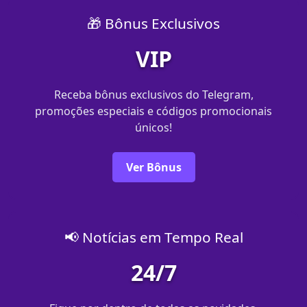
🎁 Bônus Exclusivos
VIP
Receba bônus exclusivos do Telegram,
promoções especiais e códigos promocionais
únicos!
Ver Bônus
📢 Notícias em Tempo Real
24/7