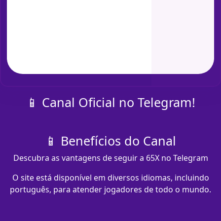
📱 Canal Oficial no Telegram!
📱 Benefícios do Canal
Descubra as vantagens de seguir a 65X no Telegram
O site está disponível em diversos idiomas, incluindo
português, para atender jogadores de todo o mundo.