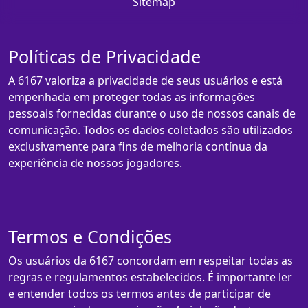
Sitemap
Políticas de Privacidade
A 6167 valoriza a privacidade de seus usuários e está
empenhada em proteger todas as informações
pessoais fornecidas durante o uso de nossos canais de
comunicação. Todos os dados coletados são utilizados
exclusivamente para fins de melhoria contínua da
experiência de nossos jogadores.
Termos e Condições
Os usuários da 6167 concordam em respeitar todas as
regras e regulamentos estabelecidos. É importante ler
e entender todos os termos antes de participar de