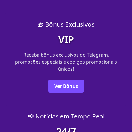
🎁 Bônus Exclusivos
VIP
Receba bônus exclusivos do Telegram,
promoções especiais e códigos promocionais
únicos!
Ver Bônus
📢 Notícias em Tempo Real
24/7