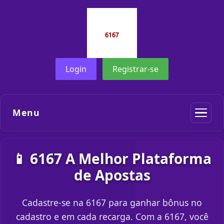
Login
Registrar-se
Menu
📱 6167 A Melhor Plataforma
de Apostas
Cadastre-se na 6167 para ganhar bônus no
cadastro e em cada recarga. Com a 6167, você