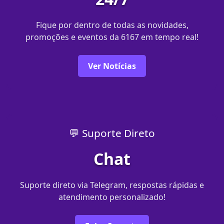
Fique por dentro de todas as novidades,
promoções e eventos da 6167 em tempo real!
Ver Notícias
💬 Suporte Direto
Chat
Suporte direto via Telegram, respostas rápidas e
atendimento personalizado!