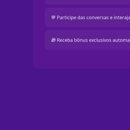
💬 Participe das conversas e interaj
🎁 Receba bônus exclusivos autom