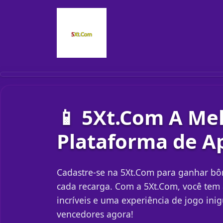
📱 5Xt.Com A Me
Plataforma de A
Cadastre-se na 5Xt.Com para ganhar bô
cada recarga. Com a 5Xt.Com, você tem
incríveis e uma experiência de jogo inig
vencedores agora!