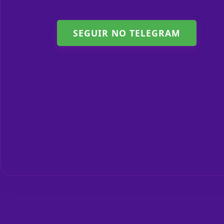
SEGUIR NO TELEGRAM