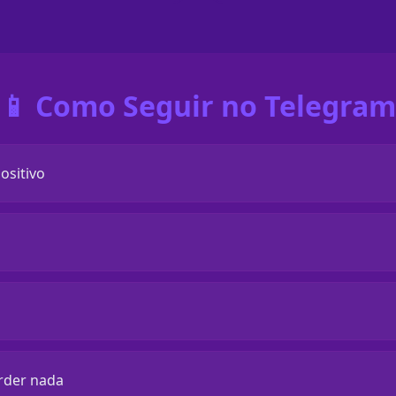
📱 Como Seguir no Telegram
ositivo
erder nada