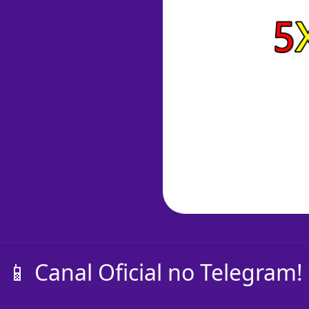
📱 Canal Oficial no Telegram!