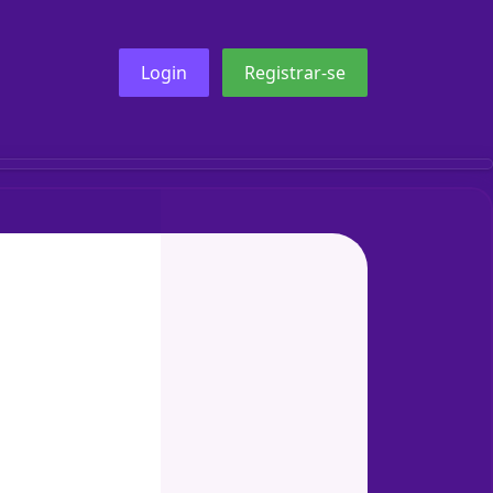
Login
Registrar-se