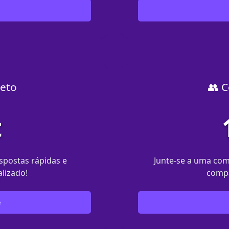
reto
👥 
t
espostas rápidas e
Junte-se a uma com
lizado!
compa
e