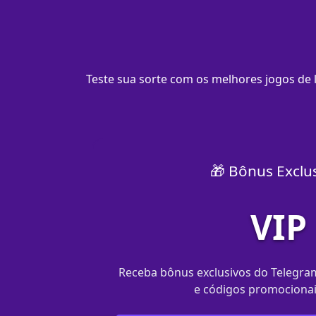
Teste sua sorte com os melhores jogos de 
🎁 Bônus Exclu
VIP
Receba bônus exclusivos do Telegra
e códigos promocionai