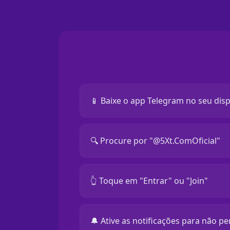
📱 Baixe o app Telegram no seu disp
🔍 Procure por "@5Xt.ComOficial"
👆 Toque em "Entrar" ou "Join"
🔔 Ative as notificações para não p