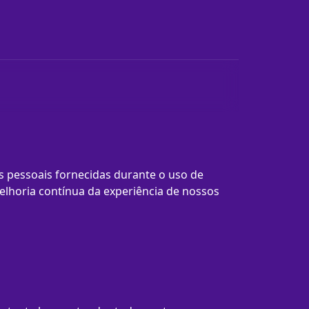
s pessoais fornecidas durante o uso de
elhoria contínua da experiência de nossos