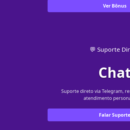
Ver Bônus
💬 Suporte Di
Cha
Suporte direto via Telegram, r
atendimento persona
Falar Suport