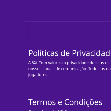
Políticas de Privacida
A 5Xt.Com valoriza a privacidade de seus u
nossos canais de comunicação. Todos os dad
jogadores.
Termos e Condições